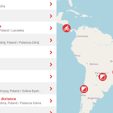
scha
e
 Poland / Lasówka
drój, Poland / Polanica-Zdrój
Dolnośląski Związek Orientacji Sportowej / Dolina Bystrzycy, Poland / Dolina Bystrzycy
 distance
Górna, Poland / Polanica Górna