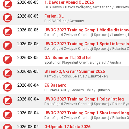
2026-08-05
1. Davoser Abend OL 2026
OLG Davos / Davos Wolfgang, Switzerland / Drusset
2026-08-05
Ferien_OL
DJK-SV Edling / Germany
2026-08-05
JWOC 2027 Training Camp 1 Middle distanc
Dolnośląski Związek Orientacji Sportowej / Lasówka,
2026-08-05
JWOC 2027 Training Camp 1 Sprint intervals
Dolnośląski Związek Orientacji Sportowej / Polanica-Z
2026-08-05
OA | Sommer TL | Staffel
Sportunion Klagenfurt Orientierungslauf / Austria
2026-08-05
Street-O, 8-этап/ Summer 2026
Kamvol / Grodno, Belarus / Девятовка-3
2026-08-04
EG Basaero
ESCNAVA ACH / Basaero, Chile / Quincho
2026-08-04
JWOC 2027 Training Camp 1 Relay 1st leg
2026-08-04
JWOC 2027 Training Camp 1 Shortened long
Dolnośląski Związek Orientacji Sportowej / Polanica 
2026-08-04
O-Upmale 17.kārta 2026