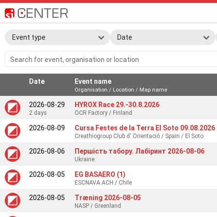
Event type
Date
Search for event, organisation or location
Date
Event name
Organisation / Location / Map name
2026-08-29
HYROX Race 29.-30.8.2026
2 days
OCR Factory / Finland
2026-08-09
Cursa Festes de la Terra El Soto 09.08.2026
Creathiogroup Club d' Orientació / Spain / El Soto
2026-08-06
Першість табору. Лабіринт 2026-08-06
Ukraine
2026-08-05
EG BASAERO (1)
ESCNAVA ACH / Chile
2026-08-05
Træning 2026-08-05
NASP / Greenland