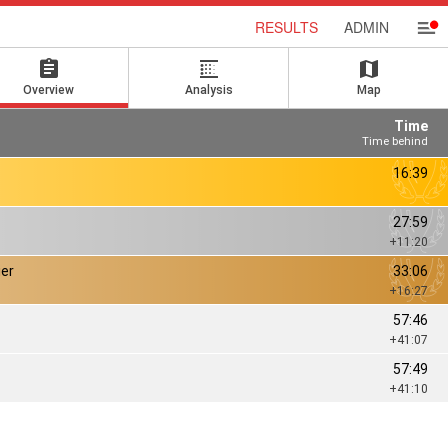
RESULTS
ADMIN
Overview
Analysis
Map
Time
Time behind
16:39
27:59
+11:20
ier
33:06
+16:27
57:46
+41:07
57:49
+41:10