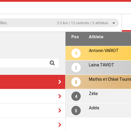
Bleu
2.5 km / 12 controls / 5 athletes
Pos
Athlete
Antonin VARIOT
1
Laïna TAVIOT
2
Mathis et Chloé Tourn
3
Zélie
4
Adèle
5